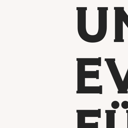
U
E
F