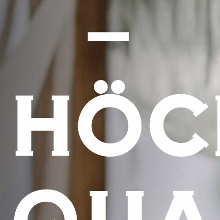
–
HÖC
QUA